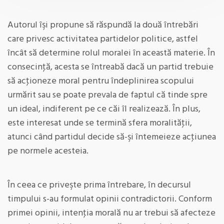
Autorul îşi propune să răspundă la două întrebări
care privesc activitatea partidelor politice, astfel
încât să determine rolul moralei în această materie. În
consecinţă, acesta se întreabă dacă un partid trebuie
să acţioneze moral pentru îndeplinirea scopului
urmărit sau se poate prevala de faptul că tinde spre
un ideal, indiferent pe ce căi îl realizează. În plus,
este interesat unde se termină sfera moralităţii,
atunci când partidul decide să-şi întemeieze acţiunea
pe normele acesteia.
În ceea ce priveşte prima întrebare, în decursul
timpului s-au formulat opinii contradictorii. Conform
primei opinii, intenţia morală nu ar trebui să afecteze