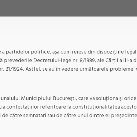
a partidelor politice, aşa cum reiese din dispoziţiile lega
ă prevederile Decretului-lege nr. 8/1989, ale Cărţii a III-a 
 nr. 21/1924. Astfel, se au în vedere următoarele probleme:
nalului Municipiului Bucureşti, care va soluţiona şi orice a
a contestaţiilor referitoare la constituţionalitatea acestor
 de către semnatari sau de către unul dintre ei preşedintel