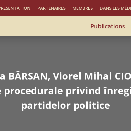
PRESENTATION
PARTENAIRES
MEMBRES
DANS LES MÉD
Publications
la BÂRSAN, Viorel Mihai CI
 procedurale privind înreg
partidelor politice