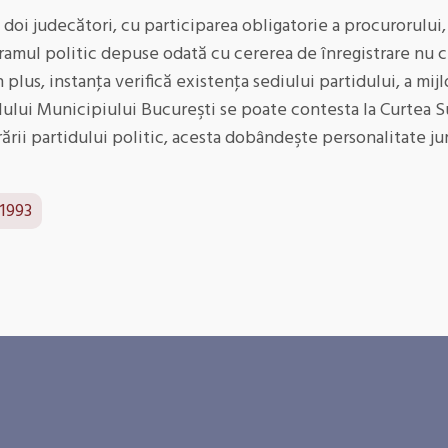
oi judecători, cu participarea obligatorie a procurorului,
ramul politic depuse odată cu cererea de înregistrare nu c
În plus, instanţa verifică existenţa sediului partidului, a mi
ului Municipiului Bucureşti se poate contesta la Curtea Su
rării partidului politic, acesta dobândeşte personalitate jur
 1993