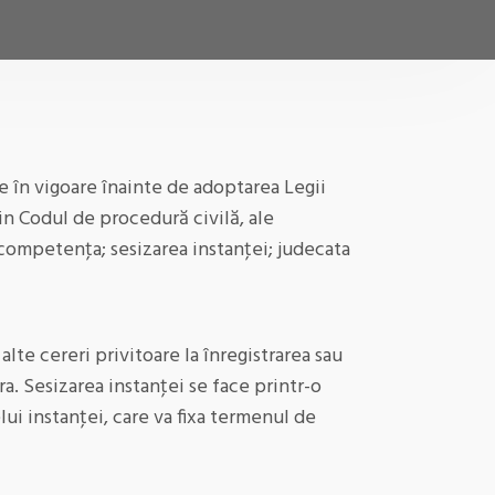
le în vigoare înainte de adoptarea Legii
din Codul de procedură civilă, ale
 competenţa; sesizarea instanţei; judecata
lte cereri privitoare la înregistrarea sau
a. Sesizarea instanţei se face printr-o
ui instanţei, care va fixa termenul de