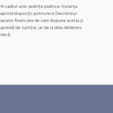
 în cadrul unei şedinţe publice. Instanţa
uprind dispoziţii potrivnice Decretului-
jloacelor financiare de care dispune acesta şi
premă de Justiţie, iar de la data rămânerii
idică.