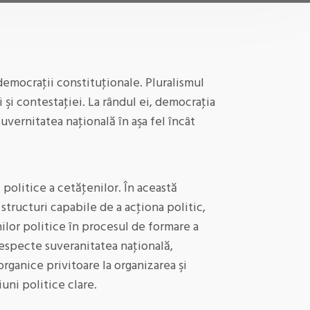
 democraţii constituţionale. Pluralismul
 şi contestaţiei. La rândul ei, democraţia
uvernitatea naţională în aşa fel încât
 politice a cetăţenilor. În această
tructuri capabile de a acţiona politic,
ilor politice în procesul de formare a
 respecte suveranitatea naţională,
organice privitoare la organizarea şi
uni politice clare.