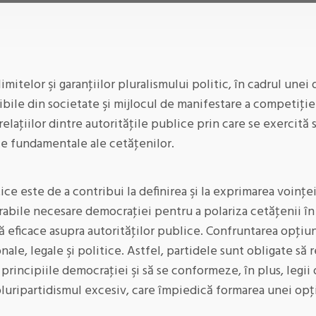
imitelor şi garanţiilor pluralismului politic, în cadrul unei
bile din societate şi mijlocul de manifestare a competiţiei
laţiilor dintre autorităţile publice prin care se exercită s
ile fundamentale ale cetăţenilor.
ice este de a contribui la definirea şi la exprimarea voinţei
abile necesare democraţiei pentru a polariza cetăţenii în s
ă eficace asupra autorităţilor publice. Confruntarea opţiun
onale, legale şi politice. Astfel, partidele sunt obligate să
 principiile democraţiei şi să se conformeze, în plus, legii 
pluripartidismul excesiv, care împiedică formarea unei opţi