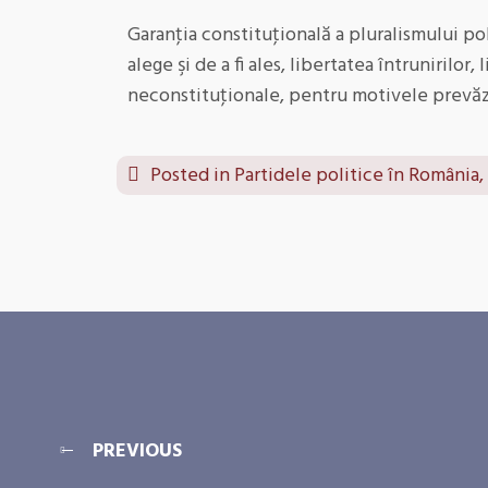
Garanţia constituţională a pluralismului po
alege şi de a fi ales, libertatea întrunirilor
neconstituţionale, pentru motivele prevăzu
Posted in
Partidele politice în România,
PREVIOUS