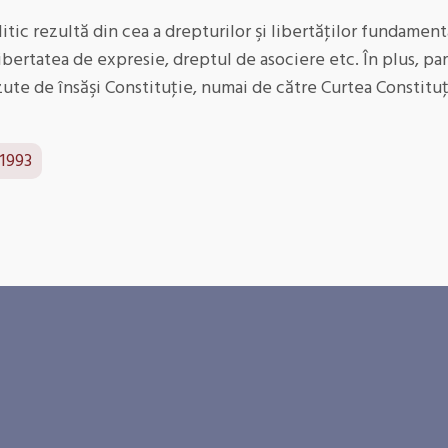
litic rezultă din cea a drepturilor şi libertăţilor fundamen
, libertatea de expresie, dreptul de asociere etc. În plus, pa
te de însăşi Constituţie, numai de către Curtea Constituţ
 1993