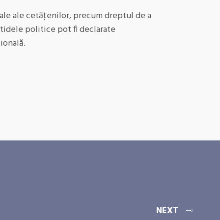
tale ale cetăţenilor, precum dreptul de a
rtidele politice pot fi declarate
ională.
NEXT