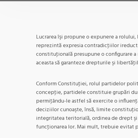
Lucrarea îşi propune o expunere a rolului, l
reprezintă expresia contradicţiilor ireducti
constituţională presupune o configurare a re
aceasta să garanteze drepturile şi libertăţ
Conform Constituţiei, rolul partidelor polit
concepţie, partidele constituie grupări dur
permiţându-le astfel să exercite o influenţ
deciziilor cunoaşte, însă, limite constituţi
integritatea teritorială, ordinea de drept şi
funcţionarea lor. Mai mult, trebuie evitat 